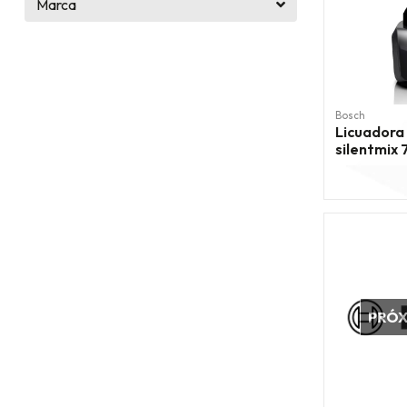
Marca
Bosch
Licuadora 
silentmix
PRÓ