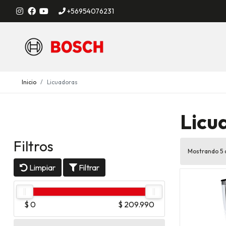
+56954076231
Inicio
Licuadoras
Licu
Filtros
Mostrando 5 
Limpiar
Filtrar
$ 0
$ 209.990