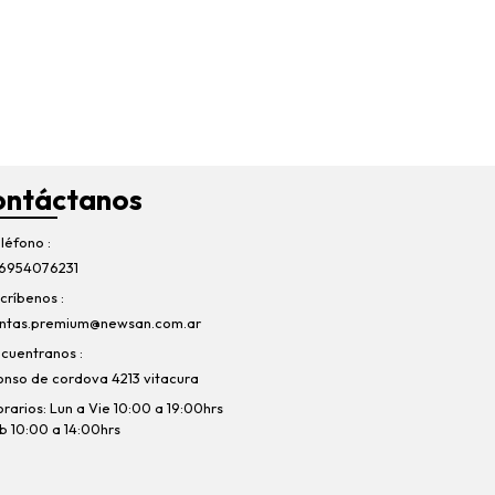
ontáctanos
léfono
6954076231
críbenos
ntas.premium@newsan.com.ar
cuentranos
onso de cordova 4213 vitacura
rarios: Lun a Vie 10:00 a 19:00hrs
b 10:00 a 14:00hrs