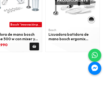
PRÓXIMAMENTE
Bosch “innovación para tu vida”
Bosch
dora de mano bosch
Licuadora batidora de
ne 500 w con mixer y
mano bosch ergomix
esador
1000w
9.990