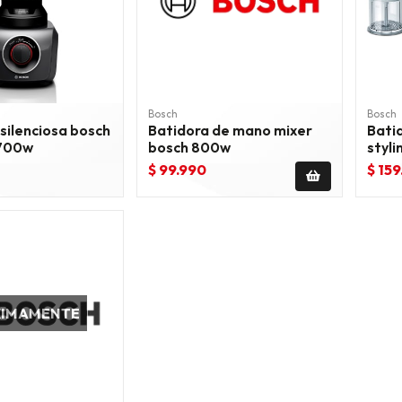
Bosch
Bosch
silenciosa bosch
Batidora de mano mixer
Bati
 700w
bosch 800w
styli
proc
$ 99.990
$ 15
XIMAMENTE