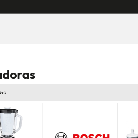
adoras
de 5