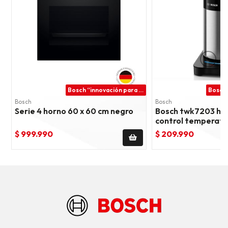
Bosch “innovación para tu vida”
Bosch
Bosch
Serie 4 horno 60 x 60 cm negro
Bosch twk7203 herv
control temperatu
$ 999.990
$ 209.990