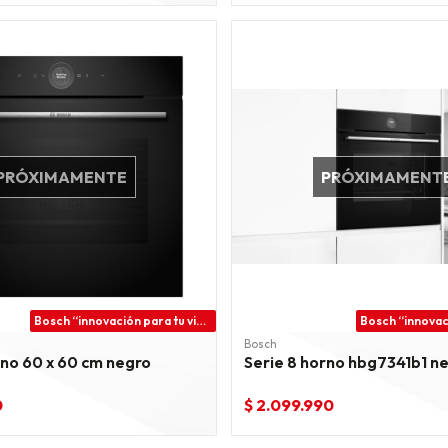
PRÓXIMAMENTE
PRÓXIMAMENT
Bosch “innovación para tu vida”
Bosch
rno 60 x 60 cm negro
Serie 8 horno hbg7341b1 n
0
$ 2.099.990