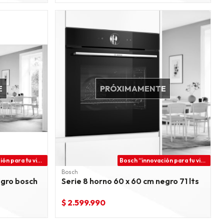
E
PRÓXIMAMENTE
Bosch “innovación para tu vida”
Bosch “innovación para tu vida”
Bosch
egro bosch
Serie 8 horno 60 x 60 cm negro 71 lts
$ 2.599.990