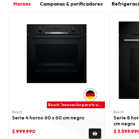
Hornos
Campanas & purificadores
Refrigerac
Bosch “innovación para tu vida”
Bosch
Bosch
Serie 4 horno 60 x 60 cm negro
Serie 8 ho
cm negro
$ 999.990
$ 3.599.99