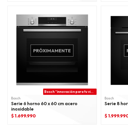
PRÓXIMAMENTE
Bosch “innovación para tu vida”
Bosch
Bosch
Serie 6 horno 60 x 60 cm acero
Serie 8 ho
inoxidable
$ 1.699.990
$ 1.999.99