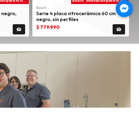
Bosch “innovación para tu vida”
Bosch “innovación para tu vida”
Bosch
B
 negro,
Serie 4 placa vitrocerámica 60 cm
S
negro, sin perfiles
p
$ 779.990
$