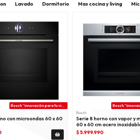
ion
Lavado
Dormitorio
Mas cocina y living
Mic
Bosch “innovación para tu vida”
Bosch
rno con microondas 60 x 60
Serie 8 horno con vapor y 
60 x 60 cm acero inoxidabl
0
$ 5.999.990