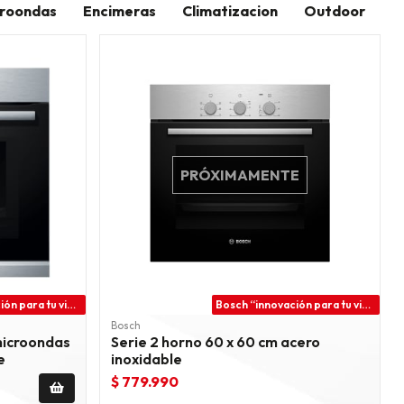
roondas
Encimeras
Climatizacion
Outdoor
PRÓXIMAMENTE
Bosch “innovación para tu vida”
Bosch “innovación para tu vida”
Bosch
microondas
Serie 2 horno 60 x 60 cm acero
e
inoxidable
$ 779.990