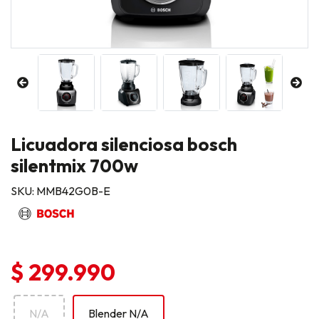
Licuadora silenciosa bosch
silentmix 700w
SKU: MMB42G0B-E
$ 299.990
N/A
Blender N/A