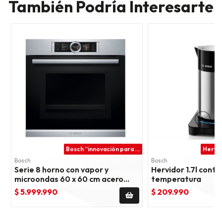
También Podría Interesarte
Bosch “innovación para tu vida”
Bosch
Bosch
Serie 8 horno con vapor y
Hervidor 1.7l contr
microondas 60 x 60 cm acero
temperatura
inoxidable
$ 5.999.990
$ 209.990