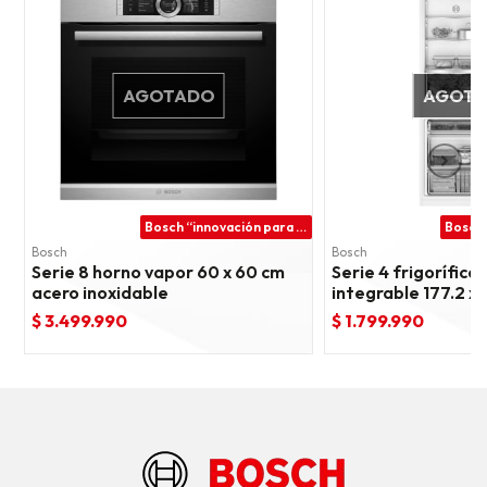
AGOTADO
AGOT
Bosch “innovación para tu vida”
Bosch
Bosch
Serie 8 horno vapor 60 x 60 cm
Serie 4 frigorífic
acero inoxidable
integrable 177.2 x 
deslizante
$ 3.499.990
$ 1.799.990