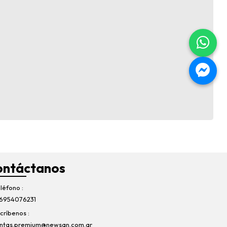
ontáctanos
léfono
6954076231
críbenos
ntas.premium@newsan.com.ar