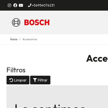
+56954076231
Inicio
Accesorios
Acce
Filtros
Limpiar
Filtrar