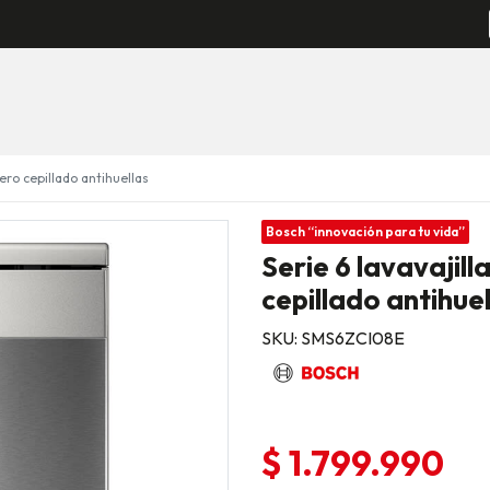
cero cepillado antihuellas
Bosch “innovación para tu vida”
Serie 6 lavavajill
cepillado antihue
SKU: SMS6ZCI08E
$ 1.799.990