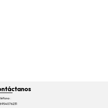
ontáctanos
léfono
6954076231