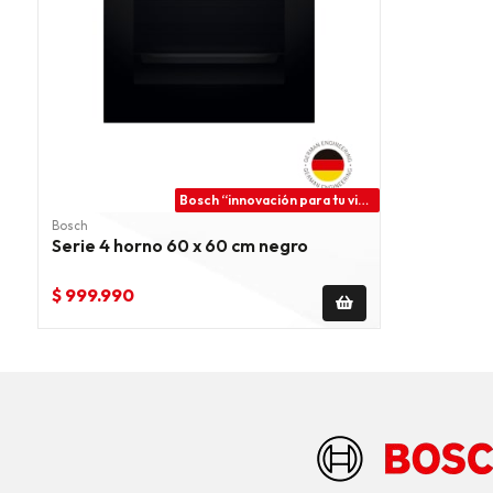
Bosch “innovación para tu vida”
Bosch
Serie 4 horno 60 x 60 cm negro
$ 999.990