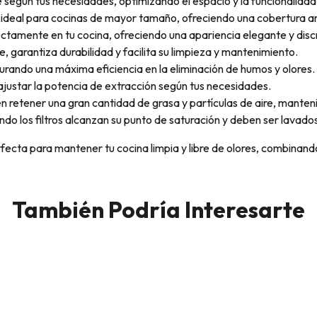
según tus necesidades, optimizando el espacio y la funcionalidad 
ideal para cocinas de mayor tamaño, ofreciendo una cobertura a
ectamente en tu cocina, ofreciendo una apariencia elegante y disc
, garantiza durabilidad y facilita su limpieza y mantenimiento.
egurando una máxima eficiencia en la eliminación de humos y olores.
ajustar la potencia de extracción según tus necesidades.
iten retener una gran cantidad de grasa y partículas de aire, man
 los filtros alcanzan su punto de saturación y deben ser lavados,
ecta para mantener tu cocina limpia y libre de olores, combinand
También Podría Interesarte