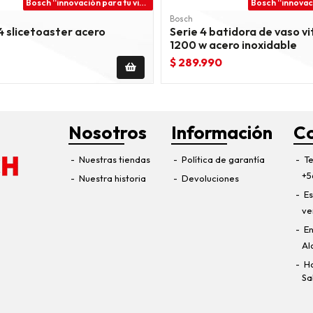
Bosch “innovación para tu vida”
Bosch
4 slicetoaster acero
Serie 4 batidora de vaso v
1200 w acero inoxidable
$ 289.990
Nosotros
Información
C
Nuestras tiendas
Política de garantía
Te
+5
Nuestra historia
Devoluciones
Es
ve
En
Al
Ho
Sa