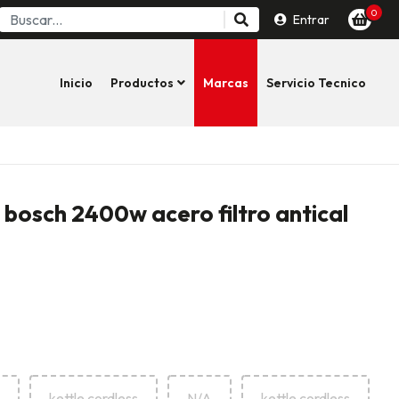
0
Entrar
Inicio
Productos
Marcas
Servicio Tecnico
bosch 2400w acero filtro antical
kettle cordless
N/A
kettle cordless