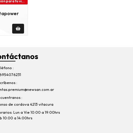
Bosch “innovación para tu vida”
itapower
ontáctanos
léfono
6954076231
críbenos
ntas.premium@newsan.com.ar
cuentranos
onso de cordova 4213 vitacura
rarios: Lun a Vie 10:00 a 19:00hrs
b 10:00 a 14:00hrs