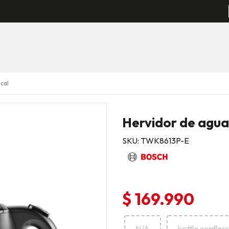
cal
Hervidor de agua 
SKU: TWK8613P-E
$ 169.990
N/A
kettle cordless