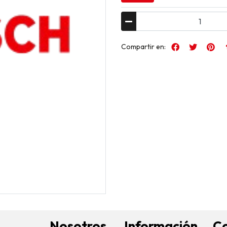
Compartir en:
Nosotros
Información
C