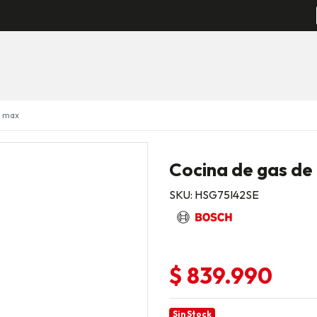
7 max
Cocina de gas de 
SKU: HSG75I42SE
$ 839.990
Sin Stock