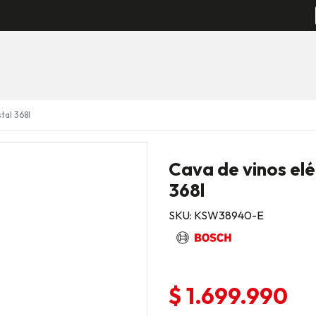
tal 368l
Cava de vinos elé
368l
SKU: KSW38940-E
$ 1.699.990