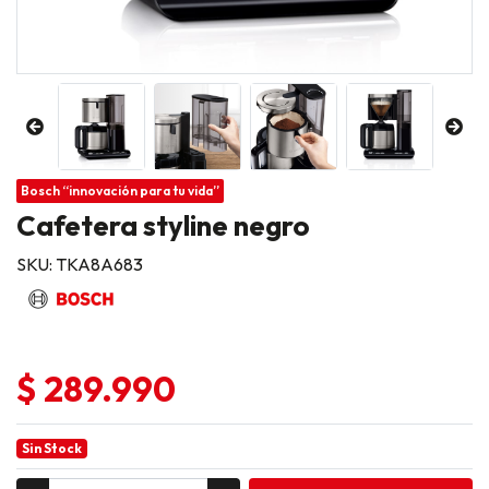
Bosch “innovación para tu vida”
Cafetera styline negro
SKU: TKA8A683
$ 289.990
Sin Stock