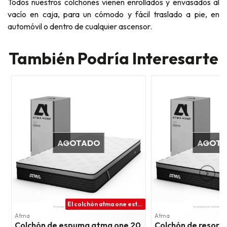
Todos nuestros colchones vienen enrollados y envasados al
vacío en caja, para un cómodo y fácil traslado a pie, en
automóvil o dentro de cualquier ascensor.
También Podría Interesarte
AGOTADO
AGOT
El colchón atma one está diseñado con tres capas de espuma que aseguran un confort y soporte excepcionales
Atma
Atma
Colchón de espuma atma one 20
Colchón de resort